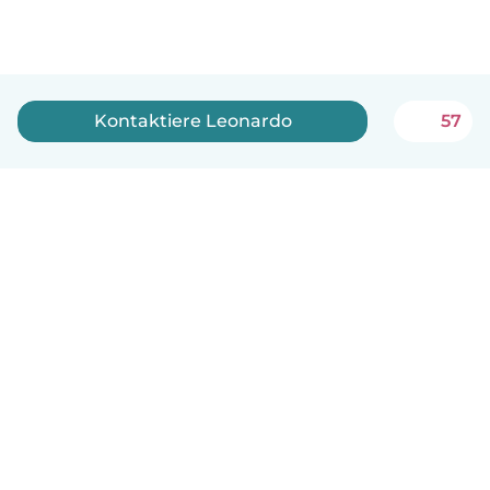
Kontaktiere Leonardo
57
Deutsch
So funktionierts
Hilfe
Bedingungen & Datenschutz
Preise
Impressum
Babysits für Berufstätige
Community Leitfaden