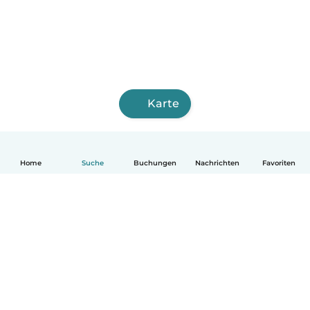
Karte
Home
Suche
Buchungen
Nachrichten
Favoriten
Deutsch
So funktionierts
Hilfe
Bedingungen & Datenschutz
Preise
Impressum