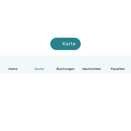
Karte
Home
Suche
Buchungen
Nachrichten
Favoriten
Deutsch
So funktionierts
Hilfe
Bedingungen & Datenschutz
Preise
Impressum