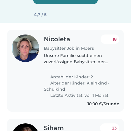
4,7 / 5
Nicoleta
18
Babysitter Job in Moers
Unsere Familie sucht einen
zuverlässigen Babysitter, der
sich um unsere zwei Kinder
kümmern kann - einen
Anzahl der Kinder: 2
Kleinkind und einen
Alter der Kinder:
Kleinkind
•
Grundschüler. Unsere Kinder
Schulkind
sind freundlich, spielerisch..
Letzte Aktivität: vor 1 Monat
10,00 €/Stunde
Siham
23