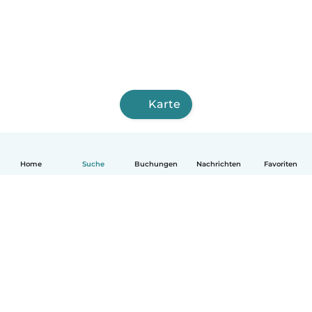
Karte
Home
Suche
Buchungen
Nachrichten
Favoriten
Deutsch
So funktionierts
Hilfe
Bedingungen & Datenschutz
Preise
Impressum