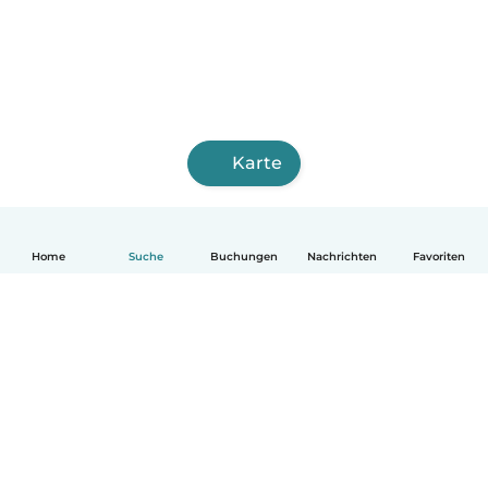
Karte
Home
Suche
Buchungen
Nachrichten
Favoriten
Deutsch
So funktionierts
Hilfe
Bedingungen & Datenschutz
Preise
Impressum