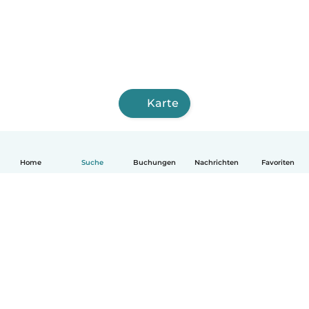
Karte
Home
Suche
Buchungen
Nachrichten
Favoriten
Deutsch
So funktionierts
Hilfe
Bedingungen & Datenschutz
Preise
Impressum