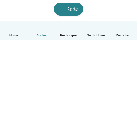
Karte
Home
Suche
Buchungen
Nachrichten
Favoriten
Deutsch
So funktionierts
Hilfe
Bedingungen & Datenschutz
Preise
Impressum
Babysits für Berufstätige
Community Leitfaden