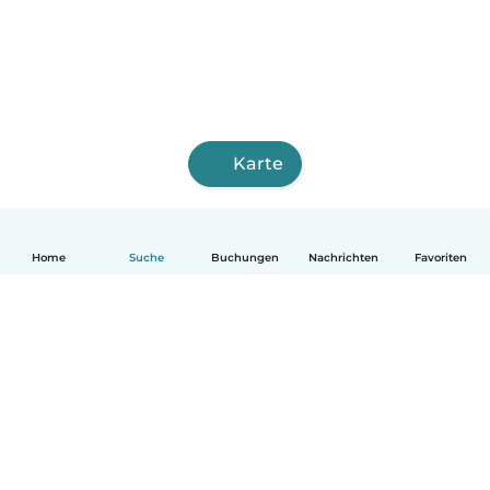
Karte
Home
Suche
Buchungen
Nachrichten
Favoriten
Deutsch
So funktionierts
Hilfe
Bedingungen & Datenschutz
Preise
Impressum