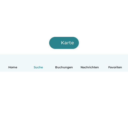
Karte
Home
Suche
Buchungen
Nachrichten
Favoriten
Deutsch
So funktionierts
Hilfe
Bedingungen & Datenschutz
Preise
Impressum