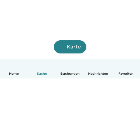
Karte
Home
Suche
Buchungen
Nachrichten
Favoriten
Deutsch
So funktionierts
Hilfe
Bedingungen & Datenschutz
Preise
Impressum