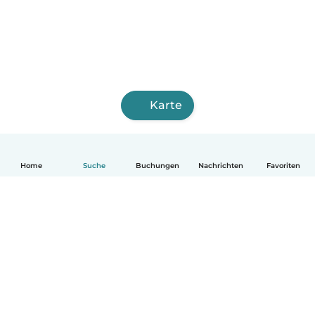
Karte
Home
Suche
Buchungen
Nachrichten
Favoriten
Deutsch
So funktionierts
Hilfe
Bedingungen & Datenschutz
Preise
Impressum