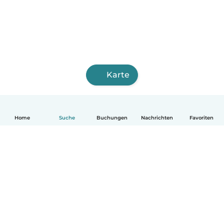
Karte
Home
Suche
Buchungen
Nachrichten
Favoriten
Deutsch
So funktionierts
Hilfe
Bedingungen & Datenschutz
Preise
Impressum