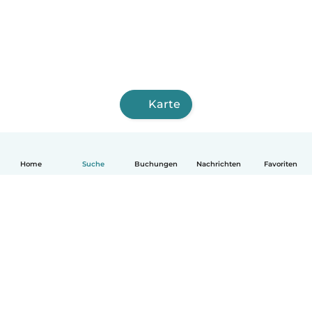
Karte
Home
Suche
Buchungen
Nachrichten
Favoriten
Deutsch
So funktionierts
Hilfe
Bedingungen & Datenschutz
Preise
Impressum