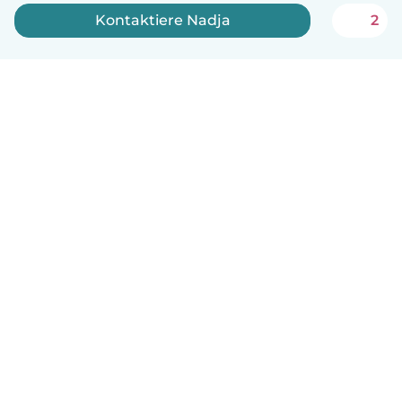
Kontaktiere Nadja
2
Deutsch
So funktionierts
Hilfe
Bedingungen & Datenschutz
Preise
Impressum
Babysits für Berufstätige
Community Leitfaden