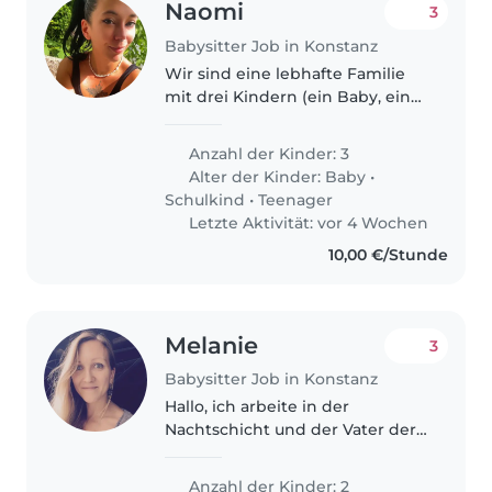
Naomi
3
Babysitter Job in Konstanz
Wir sind eine lebhafte Familie
mit drei Kindern (ein Baby, ein
Grundschüler und ein Teenager),
die nach einer zuverlässigen
Anzahl der Kinder: 3
Babysitterin oder einer anderen
Alter der Kinder:
Baby
•
Mutter/Vater sucht, um uns..
Schulkind
•
Teenager
Letzte Aktivität: vor 4 Wochen
10,00 €/Stunde
Melanie
3
Babysitter Job in Konstanz
Hallo, ich arbeite in der
Nachtschicht und der Vater der
Kinder ist DJ. Wir suchen einen
Babysitter fuer unsere Kinder
Anzahl der Kinder: 2