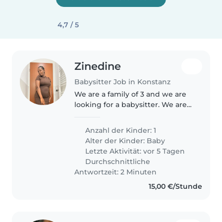
4,7 / 5
Zinedine
Babysitter Job in Konstanz
We are a family of 3 and we are
looking for a babysitter. We are
hard working and we are
looking for a babysitter that
Anzahl der Kinder: 1
would look after our baby when
Alter der Kinder:
Baby
we are busy.
Letzte Aktivität: vor 5 Tagen
Durchschnittliche
Antwortzeit: 2 Minuten
15,00 €/Stunde