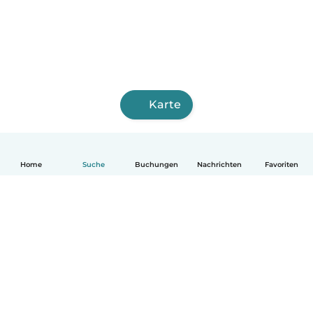
Karte
Home
Suche
Buchungen
Nachrichten
Favoriten
Deutsch
So funktionierts
Hilfe
Bedingungen & Datenschutz
Preise
Impressum