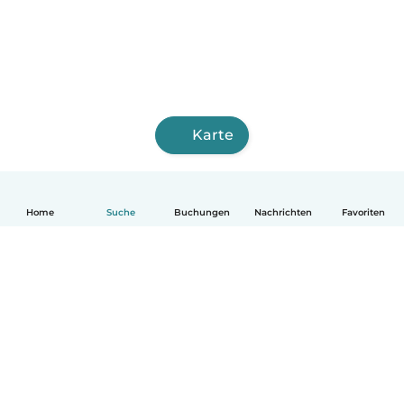
Karte
Home
Suche
Buchungen
Nachrichten
Favoriten
Deutsch
So funktionierts
Hilfe
Bedingungen & Datenschutz
Preise
Impressum