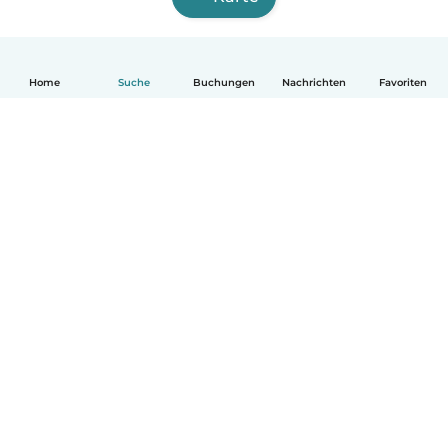
Home
Suche
Buchungen
Nachrichten
Favoriten
Deutsch
So funktionierts
Hilfe
Bedingungen & Datenschutz
Preise
Impressum
Babysits für Berufstätige
Community Leitfaden