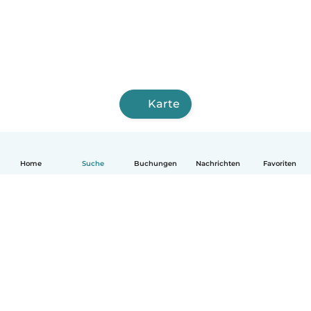
Karte
Home
Suche
Buchungen
Nachrichten
Favoriten
Deutsch
So funktionierts
Hilfe
Bedingungen & Datenschutz
Preise
Impressum