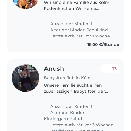
Wir sind eine Familie aus Köln-
Rodenkirchen Wir - eine
freundliche, offene Familie -
suchen eine zuverlässige
Anzahl der Kinder: 1
Babysitterin für unsere 6-jährige
Alter der Kinder:
Schulkind
Tochter, die vor kurzem
Letzte Aktivität: vor 1 Woche
eingeschult..
16,00 €/Stunde
Anush
33
Babysitter Job in Köln
Unsere Familie sucht einen
zuverlässigen Babysitter, der
(1)
sich um unser freundliches,
neugieriges und
Anzahl der Kinder: 1
energiegeladenes 2-jähriges
Alter der Kinder:
Kind kümmern kann. Wir
Kindergartenkind
würden gerne jemanden
Letzte Aktivität: vor 3 Wochen
finden,..
Verifizierte Buchungen: 1