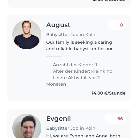
August
8
Babysitter Job in Köln
Our family is seeking a caring
and reliable babysitter for our
lively toddler. Our little one is full
of energy and loves to play, so
Anzahl der Kinder: 1
someone who enjoys engaging
Alter der Kinder:
Kleinkind
with active kids would..
Letzte Aktivität: vor 2
Monaten
14,00 €/Stunde
Evgenii
66
Babysitter Job in Köln
Hi, we are Evgeni and Anna, both