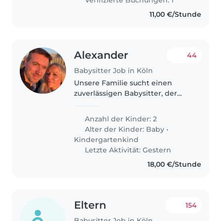
11,00 €/Stunde
Alexander
44
Babysitter Job in Köln
Unsere Familie sucht einen
zuverlässigen Babysitter, der
sich um unsere kleinen Sohn
von 8 Monaten kümmern
Anzahl der Kinder: 2
möchte. Wir haben noch einen
Alter der Kinder:
Baby
•
6-Jährigen und bekommen bald
Kindergartenkind
noch ein Baby...
Letzte Aktivität: Gestern
18,00 €/Stunde
Eltern
154
Babysitter Job in Köln