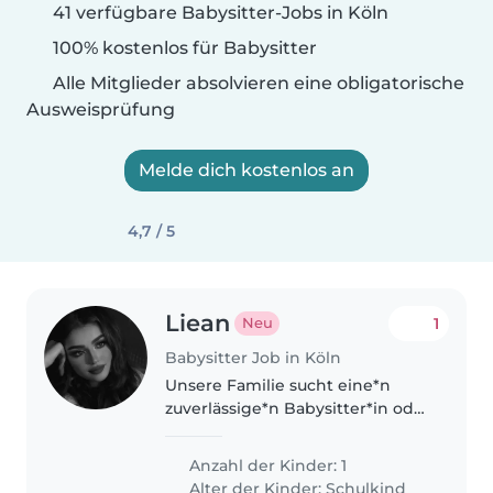
41 verfügbare Babysitter-Jobs in Köln
100% kostenlos für Babysitter
Alle Mitglieder absolvieren eine obligatorische
Ausweisprüfung
Melde dich kostenlos an
4,7 / 5
Liean
1
Neu
Babysitter Job in Köln
Unsere Familie sucht eine*n
zuverlässige*n Babysitter*in oder
Nanny für unseren 9-jährigen
Kind – freundlich, liebevoll und
Anzahl der Kinder: 1
intelligent. Sie/Er sollte Deutsch
Alter der Kinder:
Schulkind