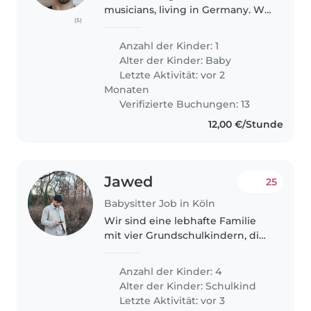
musicians, living in Germany. We
(5)
are looking for a babysitter for
our daughter (13months) when
Anzahl der Kinder: 1
we are on tour in Netherlands in
Alter der Kinder:
Baby
December. She is quiet..
Letzte Aktivität: vor 2
Monaten
Verifizierte Buchungen: 13
12,00 €/Stunde
Jawed
25
Babysitter Job in Köln
Wir sind eine lebhafte Familie
mit vier Grundschulkindern, die
sich für Sport, Kreativität und
Freundschaften begeistern. Wir
Anzahl der Kinder: 4
suchen eine zuverlässige
Alter der Kinder:
Schulkind
Babysitterin, die sich um unsere..
Letzte Aktivität: vor 3