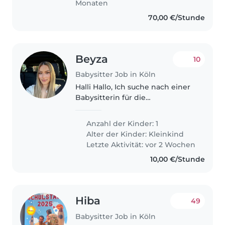
Monaten
70,00 €/Stunde
Beyza
10
Babysitter Job in Köln
Halli Hallo, Ich suche nach einer
Babysitterin für die
Wochenenden abends. Melde
dich gerne bei mir, um ein
Anzahl der Kinder: 1
kennenlernen zu vereinbaren.
Alter der Kinder:
Kleinkind
Ich freu mich auf dich! Liebe
Letzte Aktivität: vor 2 Wochen
Grüße, Beyza
10,00 €/Stunde
Hiba
49
Babysitter Job in Köln