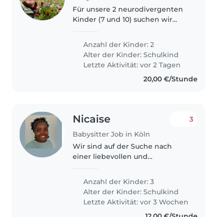
Für unsere 2 neurodivergenten
Kinder (7 und 10) suchen wir
eine regelmäßige
Betreuungsperson für einen
Anzahl der Kinder: 2
festen Nachmittag (flexibel) und
Alter der Kinder:
Schulkind
ggf 1-2 im Monat abends! Ein
Letzte Aktivität: vor 2 Tagen
Grundverständnis..
20,00 €/Stunde
Nicaise
3
Babysitter Job in Köln
Wir sind auf der Suche nach
einer liebevollen und
geduldigen Betreuungsperson
für unsere drei neugierigen und
Anzahl der Kinder: 3
freundlichen Grundschulkinder.
Alter der Kinder:
Schulkind
Unser Sohn hat besondere
Letzte Aktivität: vor 3 Wochen
Bedürfnisse, darunter..
12,00 €/Stunde