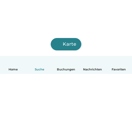
Karte
Home
Suche
Buchungen
Nachrichten
Favoriten
Deutsch
So funktionierts
Hilfe
Bedingungen & Datenschutz
Preise
Impressum