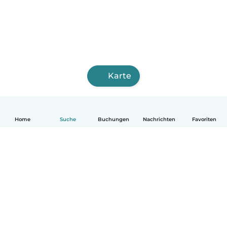
Karte
Home
Suche
Buchungen
Nachrichten
Favoriten
Deutsch
So funktionierts
Hilfe
Bedingungen & Datenschutz
Preise
Impressum