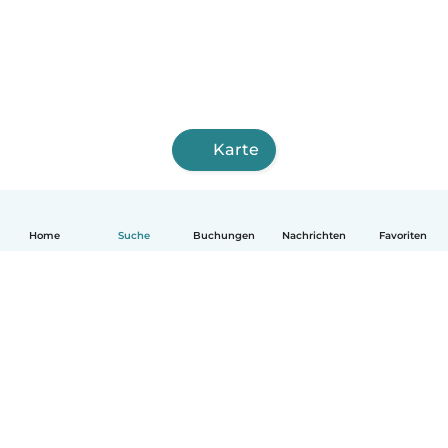
Karte
Home
Suche
Buchungen
Nachrichten
Favoriten
Deutsch
So funktionierts
Hilfe
Bedingungen & Datenschutz
Preise
Impressum