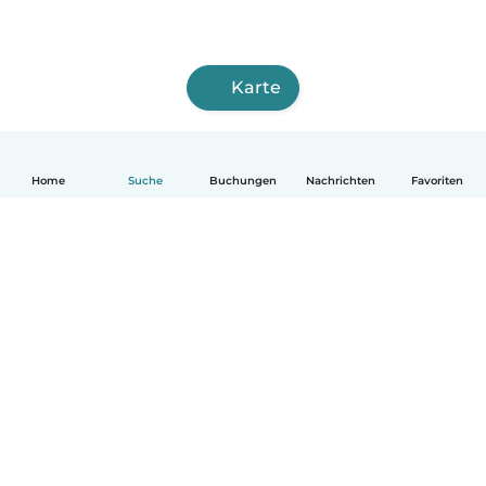
Karte
Home
Suche
Buchungen
Nachrichten
Favoriten
Deutsch
So funktionierts
Hilfe
Bedingungen & Datenschutz
Preise
Impressum
Babysits für Berufstätige
Community Leitfaden