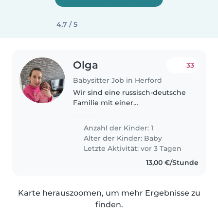
4,7 / 5
Olga
33
Babysitter Job in Herford
Wir sind eine russisch-deutsche
Familie mit einer
energiegeladenen, neugierigen
und freundlichen 8 Monate alten
Anzahl der Kinder: 1
Tochter. Wir suchen eine
Alter der Kinder:
Baby
zuverlässige Babysitterin oder
Letzte Aktivität: vor 3 Tagen
andere Eltern,..
13,00 €/Stunde
Karte herauszoomen, um mehr Ergebnisse zu
finden.