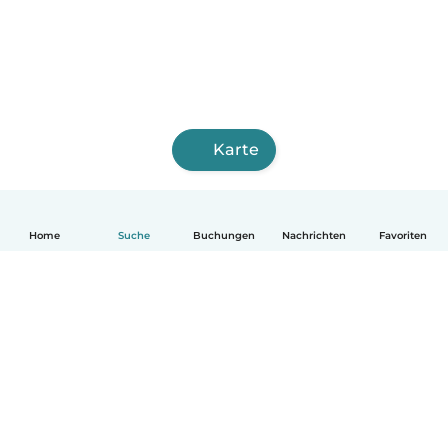
Karte
Home
Suche
Buchungen
Nachrichten
Favoriten
Deutsch
So funktionierts
Hilfe
Bedingungen & Datenschutz
Preise
Impressum