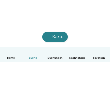
Karte
Home
Suche
Buchungen
Nachrichten
Favoriten
Deutsch
So funktionierts
Hilfe
Bedingungen & Datenschutz
Preise
Impressum