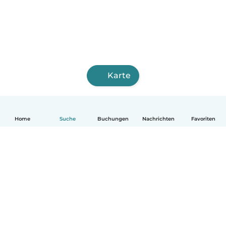
Karte
Home
Suche
Buchungen
Nachrichten
Favoriten
Deutsch
So funktionierts
Hilfe
Bedingungen & Datenschutz
Preise
Impressum