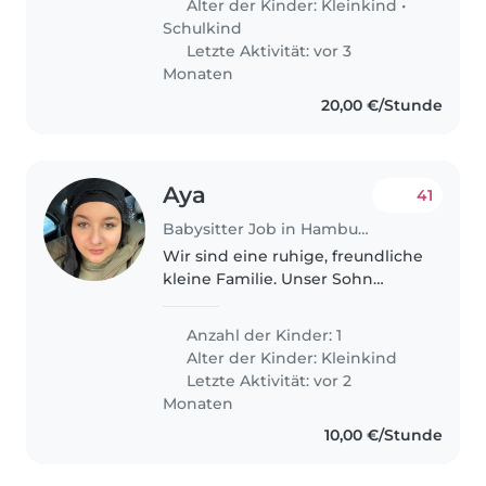
Alter der Kinder:
Kleinkind
•
und ich gelegentlich
Schulkind
zusammen..
Letzte Aktivität: vor 3
Monaten
20,00 €/Stunde
Aya
41
Babysitter Job in Hamburg
Wir sind eine ruhige, freundliche
kleine Familie. Unser Sohn
Ahmad ist ein fröhliches,
neugieriges Kind und liebt es zu
Anzahl der Kinder: 1
spielen, zu malen und Zeit
Alter der Kinder:
Kleinkind
draußen zu verbringen. Uns ist
Letzte Aktivität: vor 2
ein..
Monaten
10,00 €/Stunde