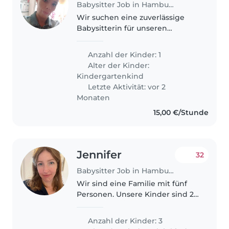
Babysitter Job in Hamburg
Wir suchen eine zuverlässige
Babysitterin für unseren
lebhaften und neugierigen
Vorschulkind. Unser Kind ist
Anzahl der Kinder: 1
freundlich und voller Energie,
Alter der Kinder:
also sollte die Betreuungsperson
Kindergartenkind
geduldig..
Letzte Aktivität: vor 2
Monaten
15,00 €/Stunde
Jennifer
32
Babysitter Job in Hamburg
Wir sind eine Familie mit fünf
Personen. Unsere Kinder sind 2,
6 und 7 Jahre alt. Ein Junge und
zwei Mädchen. Wir suchen eine
Anzahl der Kinder: 3
Babysitterin, damit mein Mann