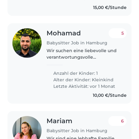
15,00 €/Stunde
Mohamad
5
Babysitter Job in Hamburg
Wir suchen eine liebevolle und
verantwortungsvolle
Babysitterin oder einen
Babysitter für unseren ruhigen,
Anzahl der Kinder: 1
freundlichen und intelligenten
Alter der Kinder:
Kleinkind
Kleinkind. Unser Zuhause ist ein
Letzte Aktivität: vor 1 Monat
sicherer..
10,00 €/Stunde
Mariam
6
Babysitter Job in Hamburg
Wir sind eine lebhafte Familie