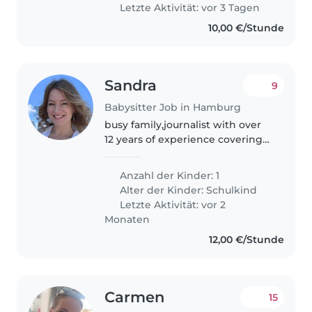
Letzte Aktivität: vor 3 Tagen
10,00 €/Stunde
Sandra
9
Babysitter Job in Hamburg
busy family,journalist with over
12 years of experience covering
politics, technology, and human
rights. Known for in-depth
Anzahl der Kinder: 1
investigative reporting and clear,
Alter der Kinder:
Schulkind
compelling storytelling..
Letzte Aktivität: vor 2
Monaten
12,00 €/Stunde
Carmen
15