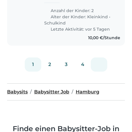
Deutschland mit zwei Kindern:
Kai (6) und Amy (3). Unsere
Anzahl der Kinder: 2
Kinder sind neugierig, verspielt
Alter der Kinder:
Kleinkind
•
und offen, und wir legen viel
Schulkind
Wert auf..
Letzte Aktivität: vor 5 Tagen
10,00 €/Stunde
1
2
3
4
Babysits
Babysitter Job
Hamburg
Finde einen Babysitter-Job in