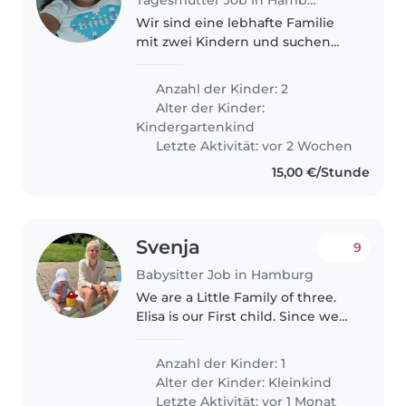
Wir sind eine lebhafte Familie
mit zwei Kindern und suchen
eine herzliche Tagesmutter, die
unsere energiegeladenen,
Anzahl der Kinder: 2
neugierigen und kreativen
Alter der Kinder:
Kinder bei uns betreuen kann.
Kindergartenkind
Letzte Aktivität: vor 2 Wochen
15,00 €/Stunde
Svenja
9
Babysitter Job in Hamburg
We are a Little Family of three.
Elisa is our First child. Since we
are both working full time, we
sometimes Need help with Elisa.
Anzahl der Kinder: 1
Alter der Kinder:
Kleinkind
Letzte Aktivität: vor 1 Monat