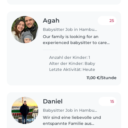
Agah
25
Babysitter Job in Hamburg
Our family is looking for an
experienced babysitter to care
for our energetic 1-year-old baby.
Our little one is very sporty,
Anzahl der Kinder: 1
curious, and friendly. We're
Alter der Kinder:
Baby
hoping to find someone who..
Letzte Aktivität: Heute
11,00 €/Stunde
Daniel
15
Babysitter Job in Hamburg
Wir sind eine liebevolle und
entspannte Familie aus