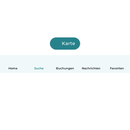
Karte
Home
Suche
Buchungen
Nachrichten
Favoriten
Deutsch
So funktionierts
Hilfe
Bedingungen & Datenschutz
Preise
Impressum