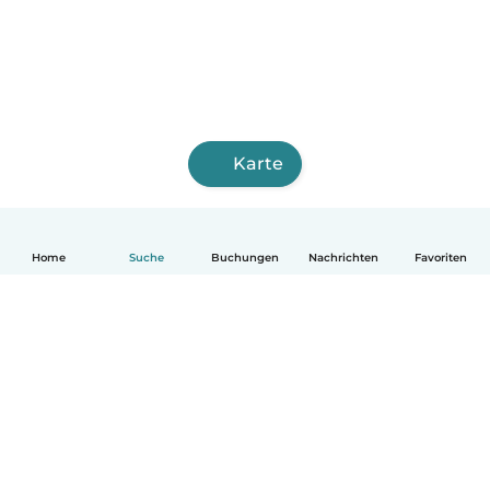
Karte
Home
Suche
Buchungen
Nachrichten
Favoriten
Deutsch
So funktionierts
Hilfe
Bedingungen & Datenschutz
Preise
Impressum