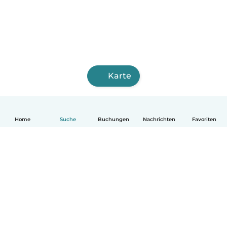
Karte
Home
Suche
Buchungen
Nachrichten
Favoriten
Deutsch
So funktionierts
Hilfe
Bedingungen & Datenschutz
Preise
Impressum