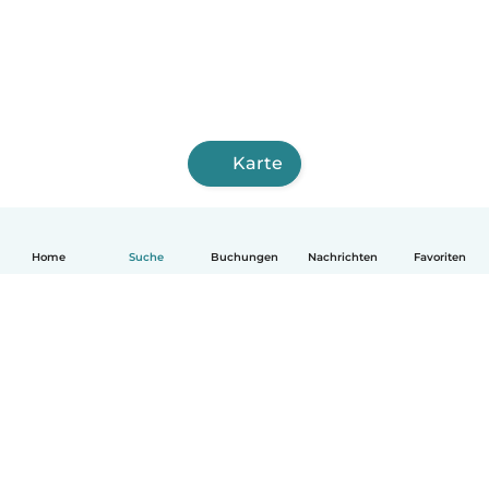
Karte
Home
Suche
Buchungen
Nachrichten
Favoriten
Deutsch
So funktionierts
Hilfe
Bedingungen & Datenschutz
Preise
Impressum