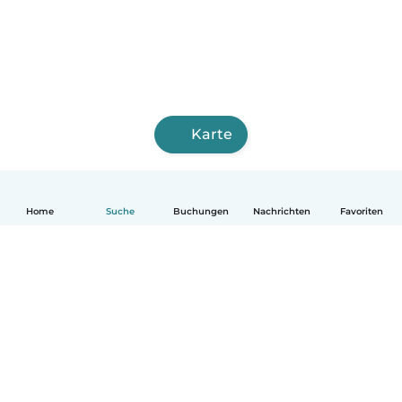
Karte
Home
Suche
Buchungen
Nachrichten
Favoriten
Deutsch
So funktionierts
Hilfe
Bedingungen & Datenschutz
Preise
Impressum