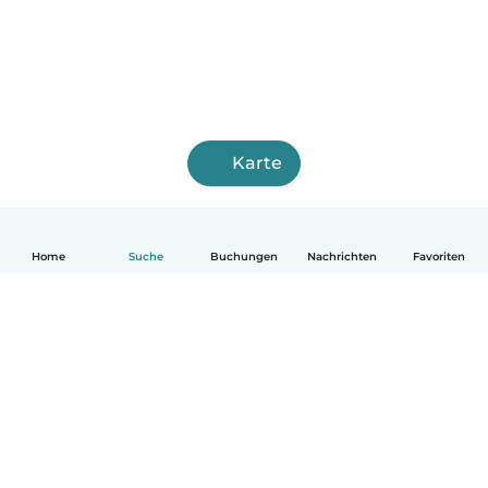
Karte
Home
Suche
Buchungen
Nachrichten
Favoriten
Deutsch
So funktionierts
Hilfe
Bedingungen & Datenschutz
Preise
Impressum