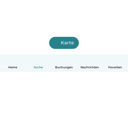
Karte
Home
Suche
Buchungen
Nachrichten
Favoriten
Deutsch
So funktionierts
Hilfe
Bedingungen & Datenschutz
Preise
Impressum