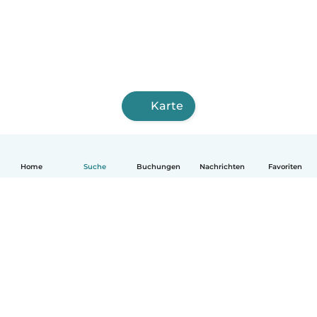
Karte
Home
Suche
Buchungen
Nachrichten
Favoriten
Deutsch
So funktionierts
Hilfe
Bedingungen & Datenschutz
Preise
Impressum