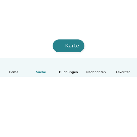
Karte
Home
Suche
Buchungen
Nachrichten
Favoriten
Deutsch
So funktionierts
Hilfe
Bedingungen & Datenschutz
Preise
Impressum