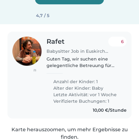
4,7 / 5
Rafet
6
Babysitter Job in Euskirchen
Guten Tag, wir suchen eine
gelegentliche Betreuung für
(1)
unseren Sohn, der aktuell 15
Monate alt ist. An manchen
Anzahl der Kinder: 1
Tagen unter der Woche (nicht
Alter der Kinder:
Baby
regelmäßig jede Woche) müsste
Letzte Aktivität: vor 1 Woche
er von der..
Verifizierte Buchungen: 1
10,00 €/Stunde
Karte herauszoomen, um mehr Ergebnisse zu
finden.