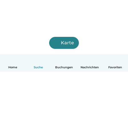
Karte
Home
Suche
Buchungen
Nachrichten
Favoriten
Deutsch
So funktionierts
Hilfe
Bedingungen & Datenschutz
Preise
Impressum