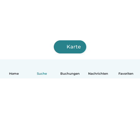
Karte
Home
Suche
Buchungen
Nachrichten
Favoriten
Deutsch
So funktionierts
Hilfe
Bedingungen & Datenschutz
Preise
Impressum