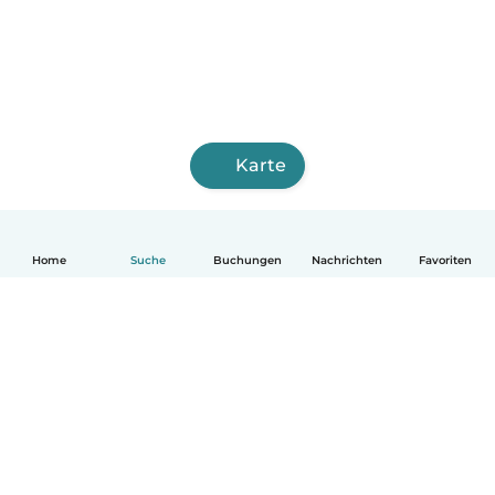
Karte
Home
Suche
Buchungen
Nachrichten
Favoriten
Deutsch
So funktionierts
Hilfe
Bedingungen & Datenschutz
Preise
Impressum