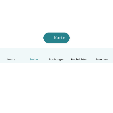
Karte
Home
Suche
Buchungen
Nachrichten
Favoriten
Deutsch
So funktionierts
Hilfe
Bedingungen & Datenschutz
Preise
Impressum