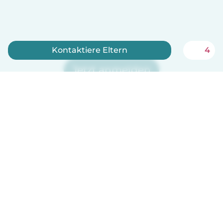
Kontaktiere Eltern
4
Jetzt anmelden
Babysits ist kostenlos für Babysitter!
Deutsch
So funktionierts
Hilfe
Bedingungen & Datenschutz
Preise
Impressum
Babysits für Berufstätige
Community Leitfaden