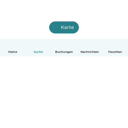
Karte
Home
Suche
Buchungen
Nachrichten
Favoriten
Deutsch
So funktionierts
Hilfe
Bedingungen & Datenschutz
Preise
Impressum
Babysits für Berufstätige
Community Leitfaden