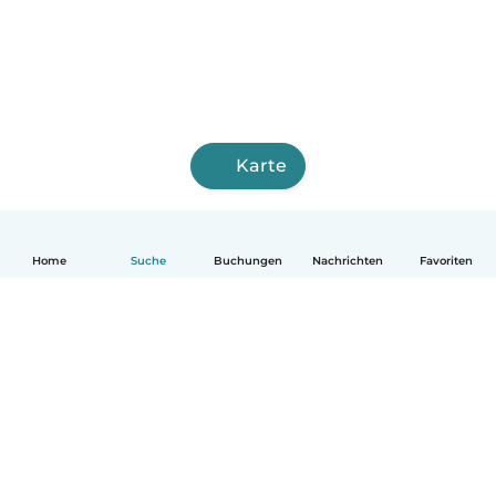
Karte
Home
Suche
Buchungen
Nachrichten
Favoriten
Deutsch
So funktionierts
Hilfe
Bedingungen & Datenschutz
Preise
Impressum