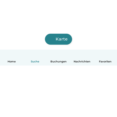
Karte
Home
Suche
Buchungen
Nachrichten
Favoriten
Deutsch
So funktionierts
Hilfe
Bedingungen & Datenschutz
Preise
Impressum