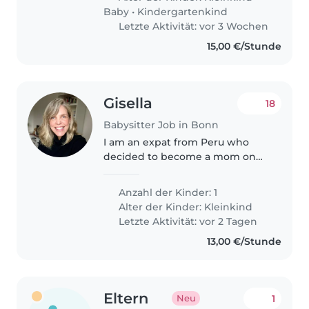
unterstützen kann. Idealerweise..
Baby
•
Kindergartenkind
Letzte Aktivität: vor 3 Wochen
15,00 €/Stunde
Gisella
18
Babysitter Job in Bonn
I am an expat from Peru who
decided to become a mom on
her own in a foreign country,
who is so lucky to now have a
Anzahl der Kinder: 1
wonderful and fun little girl who
Alter der Kinder:
Kleinkind
is 1 year old. I recently came..
Letzte Aktivität: vor 2 Tagen
13,00 €/Stunde
Eltern
1
Neu