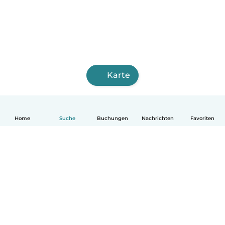
Karte
Home
Suche
Buchungen
Nachrichten
Favoriten
Deutsch
So funktionierts
Hilfe
Bedingungen & Datenschutz
Preise
Impressum